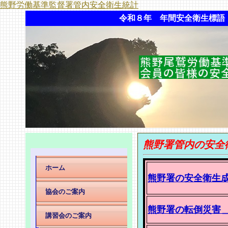
熊野労働基準監督署管内安全衛生統計
令和８年 年間安全衛生標語
熊野署管内の安全
ホーム
熊野署の安全衛生
協会のご案内
熊野署の転倒災害
講習会のご案内