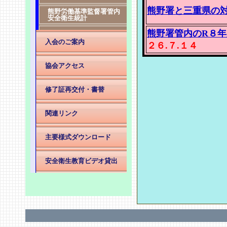
熊野署と三重県の
熊野労働基準監督署管内
安全衛生統計
熊野署管内のR８
入会のご案内
２６.７.１４
協会アクセス
修了証再交付・書替
関連リンク
主要様式ダウンロード
安全衛生教育ビデオ貸出